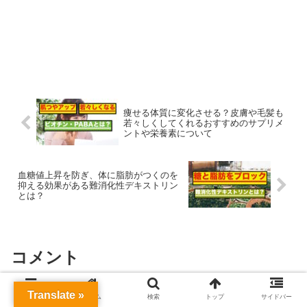
痩せる体質に変化させる？皮膚や毛髪も
若々しくしてくれるおすすめのサプリメ
ントや栄養素について
血糖値上昇を防ぎ、体に脂肪がつくのを
抑える効果がある難消化性デキストリン
とは？
コメント
Translate »
メニュー
ホーム
検索
トップ
サイドバー
コメントを書き込む