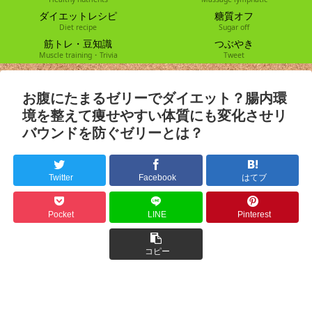
ダイエットレシピ
糖質オフ
Diet recipe
Sugar off
筋トレ・豆知識
つぶやき
Muscle training・Trivia
Tweet
お腹にたまるゼリーでダイエット？腸内環
境を整えて痩せやすい体質にも変化させリ
バウンドを防ぐゼリーとは？
Twitter
Facebook
はてブ
Pocket
LINE
Pinterest
コピー