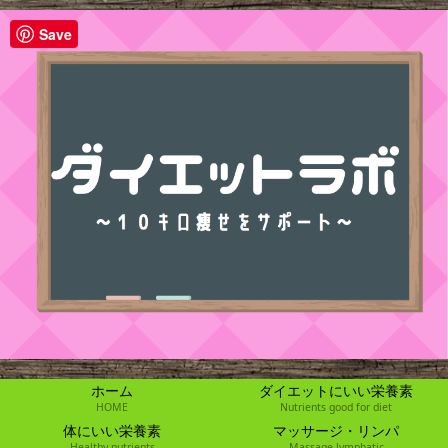
Save
ホーム
ダイエットにいい栄養素
HOME
Nutrients good for diet
体にいい栄養素
マッサージ・リンパ
Healthy nutrients
Massage lymphatic