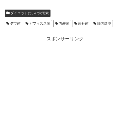
ダイエットにいい栄養素
デブ菌
ビフィズス菌
乳酸菌
痩せ菌
腸内環境
スポンサーリンク