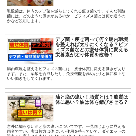
乳酸菌は、体内のデブ菌を減らしてくれる痩せ菌です。そんな乳酸
菌には、どのような働きがあるのか、ビフィズス菌とは何か違うの
かなど説明します。
デブ菌・痩せ菌って何？腸内環境
ダイエットにいい栄養素
を整えれば太りにくくなる？ビフ
ィズス菌などの痩せ体質に変える
栄養素が太り体質を改善？
腸内環境を整えるビフィズス菌には、痩せ体質に変える働きがあり
ます。また、葉酸を合成したり、免疫機能を高めたりと体に様々な
いい働きをしてくれます。
油と脂の違い！脂質とは？脂質は
ダイエットにいい栄養素
体に悪い？油は体を錆びさせる？
意外に知らない油と脂の違いについてです。一見同じように見える
両者ですが、実は片方は体にいい作用を持っていて、ダイエットの