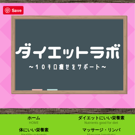
Save
ホーム
ダイエットにいい栄養素
HOME
Nutrients good for diet
体にいい栄養素
マッサージ・リンパ
Healthy nutrients
Massage lymphatic