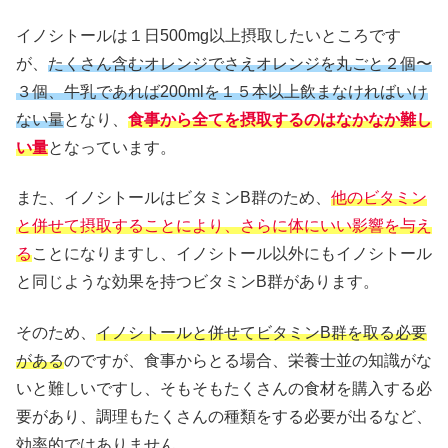
イノシトールは１日500mg以上摂取したいところです
が、
たくさん含むオレンジでさえオレンジを丸ごと２個〜
３個、牛乳であれば200mlを１５本以上飲まなければいけ
ない量
となり、
食事から全てを摂取するのはなかなか難し
い量
となっています。
また、イノシトールはビタミンB群のため、
他のビタミン
と併せて摂取することにより、さらに体にいい影響を与え
る
ことになりますし、イノシトール以外にもイノシトール
と同じような効果を持つビタミンB群があります。
そのため、
イノシトールと併せてビタミンB群を取る必要
がある
のですが、食事からとる場合、栄養士並の知識がな
いと難しいですし、そもそもたくさんの食材を購入する必
要があり、調理もたくさんの種類をする必要が出るなど、
効率的ではありません。