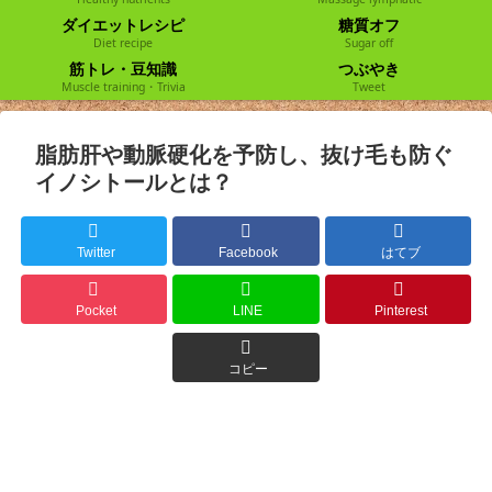
ダイエットレシピ
糖質オフ
Diet recipe
Sugar off
筋トレ・豆知識
つぶやき
Muscle training・Trivia
Tweet
脂肪肝や動脈硬化を予防し、抜け毛も防ぐ
イノシトールとは？
Twitter
Facebook
はてブ
Pocket
LINE
Pinterest
コピー