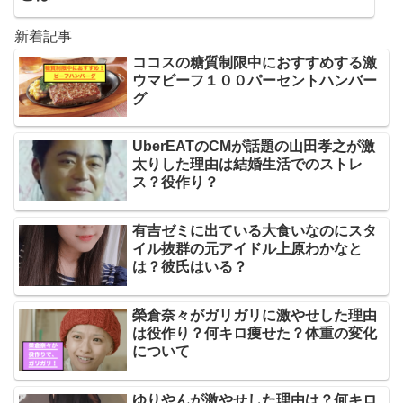
新着記事
ココスの糖質制限中におすすめする激
ウマビーフ１００パーセントハンバー
グ
UberEATのCMが話題の山田孝之が激
太りした理由は結婚生活でのストレ
ス？役作り？
有吉ゼミに出ている大食いなのにスタ
イル抜群の元アイドル上原わかなと
は？彼氏はいる？
榮倉奈々がガリガリに激やせした理由
は役作り？何キロ痩せた？体重の変化
について
ゆりやんが激やせした理由は？何キロ