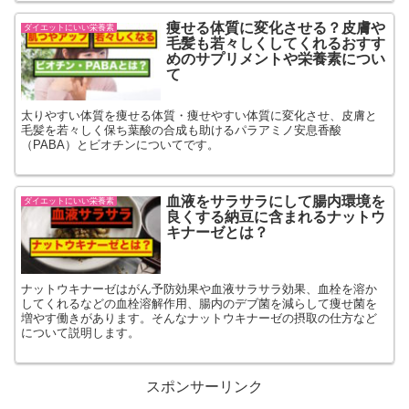
痩せる体質に変化させる？皮膚や
ダイエットにいい栄養素
毛髪も若々しくしてくれるおすす
めのサプリメントや栄養素につい
て
太りやすい体質を痩せる体質・痩せやすい体質に変化させ、皮膚と
毛髪を若々しく保ち葉酸の合成も助けるパラアミノ安息香酸
（PABA）とビオチンについてです。
血液をサラサラにして腸内環境を
ダイエットにいい栄養素
良くする納豆に含まれるナットウ
キナーゼとは？
ナットウキナーゼはがん予防効果や血液サラサラ効果、血栓を溶か
してくれるなどの血栓溶解作用、腸内のデブ菌を減らして痩せ菌を
増やす働きがあります。そんなナットウキナーゼの摂取の仕方など
について説明します。
スポンサーリンク