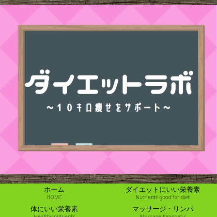
ホーム
ダイエットにいい栄養素
HOME
Nutrients good for diet
体にいい栄養素
マッサージ・リンパ
Healthy nutrients
Massage lymphatic