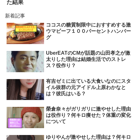
た結果
新着記事
ココスの糖質制限中におすすめする激
ウマビーフ１００パーセントハンバー
グ
UberEATのCMが話題の山田孝之が激
太りした理由は結婚生活でのストレ
ス？役作り？
有吉ゼミに出ている大食いなのにスタ
イル抜群の元アイドル上原わかなと
は？彼氏はいる？
榮倉奈々がガリガリに激やせした理由
は役作り？何キロ痩せた？体重の変化
について
ゆりやんが激やせした理由は？何キロ