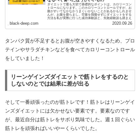
ダイエットで最も大切で基礎的なポイントは、カロリーコン
トロールになります。このカロリーコントロールですが、お
腹がすいてなかなかうまくいかないことがあるかもしれませ
んが、お腹を膨らまし、空腹を我慢せずにダイエットをする
方法を私が実際に行った成功体験談と、失敗経験談も踏まえ
てお話していきます。
black-deep.com
2020.09.26
タンパク質が不足するとお腹が空きやすくなるため、プロ
テインやサラダチキンなどを食べてカロリーコントロール
をしていました！
リーンゲインズダイエットで筋トレをするのと
しないのとでは結果に差が出る
そして一番頑張ったのが筋トレです！筋トレはリーンゲイ
ンズダイエットには欠かせない要素です。要素なのです
が、最近自分は筋トレをサボり気味でした。週１回ぐらい
筋トレを頑張ればいいやーくらいでした。