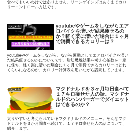
食べてもいいわけではありません。リーンゲインズはあくまでカロ
リーコントロール方法です。
youtubeやゲームをしながらエア
つぶやき
ロバイクを漕いだ結果痩せるの
か？軽く楽に漕いだ場合に１ヶ月
で消費できるカロリーは？
youtubeやゲームをしながら、ながら運動としてエアロバイクを漕い
だ結果痩せるのかについてです。脂肪燃焼効果を考え心拍数を一定
に保ち、軽く楽に漕いだ場合に１ヶ月で消費できるカロリーはどれ
くらいになるのか、カロリー計算表を用いながら説明しています。
マクドナルドを３ヶ月毎日食べて
つぶやき
１７キロ痩せた人の話。マクドナ
ルドのハンバーガーでダイエット
はできるのか？
太りやすいと考えられているマクドナルドのメニュー。そんなマク
ドナルドを３か月間食べ続けて、１７キロ痩せた人の話について、
紹介します。