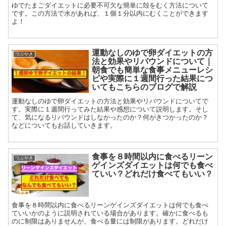
ゆでたまごダイエットに必要不可欠な簡単に殻をむく方法について
です。この方法で水があれば、１個１分以内にむくことができます
よ！
運動なしのゆで卵ダイエットの方
つぶやき
法と効果やリバウンドについて｜
朝食でも簡単な食事メニューレシ
ピや実際に１週間行った結果につ
いてもこちらのブログで解説
運動なしのゆで卵ダイエットの方法と効果やリバウンドについてで
す。実際に１週間行ってみた結果や感想について説明します。そし
て、気になるリバウンドはしなかったのか？何がきつかったのか？
などについてもお話していきます。
食事を８時間以内に食べるリーン
つぶやき
ゲインズダイエットは何でも食べ
ていい？どれだけ食べてもいい？
食事を８時間以内に食べるリーンゲインズダイエットは何でも食べ
ていいかのように説明されている場合があります。確かに食べるも
のに制限はありませんが、食べる量には制限があります。どれだけ