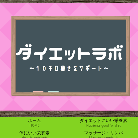
ホーム
ダイエットにいい栄養素
HOME
Nutrients good for diet
体にいい栄養素
マッサージ・リンパ
Healthy nutrients
Massage lymphatic