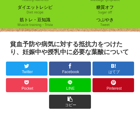
ダイエットレシピ
糖質オフ
Diet recipe
Sugar off
筋トレ・豆知識
つぶやき
Muscle training・Trivia
Tweet
貧血予防や病気に対する抵抗力をつけた
り、妊娠中や授乳中に必要な葉酸について
Twitter
Facebook
はてブ
Pocket
LINE
Pinterest
コピー