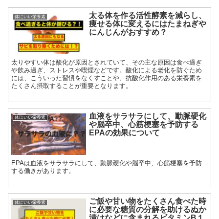
太る体を作る活性酵素を減らし、
体にいい栄養素
痩せる体に変えるにはたまねぎや
にんじんがおすすめ？
太りやすい体は酸化が原因とされていて、その主な原因は食べ過ぎ
や飲み過ぎ、ストレスや喫煙などです。酸化による老化を防ぐため
には、こういった習慣をなくすことや、抗酸化作用のある栄養素を
たくさん摂取することが重要となります。
血液をサラサラにして、動脈硬化
体にいい栄養素
や脳卒中、心筋梗塞を予防する
EPAの効果について
EPAは血液をサラサラにして、動脈硬化や脳卒中、心筋梗塞を予防
する働きがあります。
ご飯や甘い物をたくさん食べた時
体にいい栄養素
に必要な糖質の分解を助けるぬか
漬けなどに含まれるビタミンB１