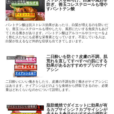
ストレスを和らげ、白髪や風邪を
体にいい栄養素
防ぎ、善玉コレステロールも増や
すパントテン酸
パントテン酸は抗ストレス効果があったり、白髪が増えるのを防いだ
り、善玉コレステロールも増やしたり、風邪にたいする免疫力もあげ
てくれる働きがあります。パントテン酸はアルコールやコーヒーをよ
く飲む人たちにも必要な栄養素となっています。不足している人は、
白髪が生えるなど外的な症状も出てきてしまいます。
二日酔いを防ぐ？皮膚の不調、肌
体にいい栄養素
荒れを直してすべすべの肌にする
効果があるおすすめサプリのナイ
アシン
二日酔いにいい働きをしたり、皮膚の不調を防ぐ働きがナイアシンに
はあります。ナイアシンはどのような食材から摂取できるのか、必要
量はどれくらいなのかについて説明します。
脂肪燃焼でダイエットに効果が有
ダイエットにいい栄養素
るカプサイシン？カプサイシンが
含まれる食品やおすすめの摂取す