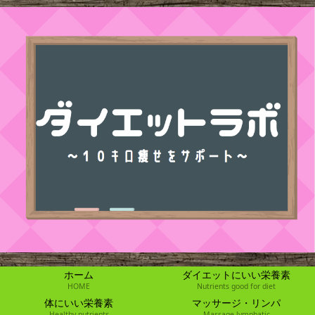
ホーム
ダイエットにいい栄養素
HOME
Nutrients good for diet
体にいい栄養素
マッサージ・リンパ
Healthy nutrients
Massage lymphatic