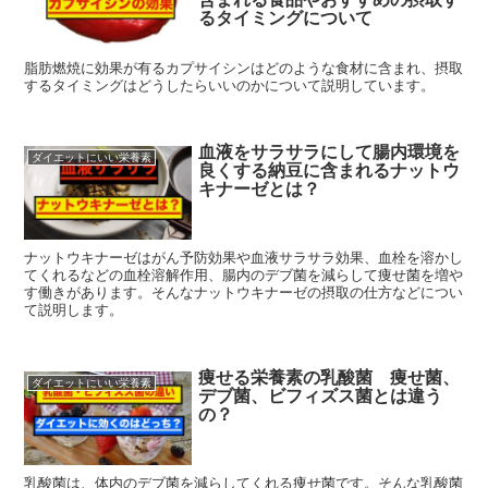
るタイミングについて
脂肪燃焼に効果が有るカプサイシンはどのような食材に含まれ、摂取
するタイミングはどうしたらいいのかについて説明しています。
血液をサラサラにして腸内環境を
ダイエットにいい栄養素
良くする納豆に含まれるナットウ
キナーゼとは？
ナットウキナーゼはがん予防効果や血液サラサラ効果、血栓を溶かし
てくれるなどの血栓溶解作用、腸内のデブ菌を減らして痩せ菌を増や
す働きがあります。そんなナットウキナーゼの摂取の仕方などについ
て説明します。
痩せる栄養素の乳酸菌 痩せ菌、
ダイエットにいい栄養素
デブ菌、ビフィズス菌とは違う
の？
乳酸菌は、体内のデブ菌を減らしてくれる痩せ菌です。そんな乳酸菌