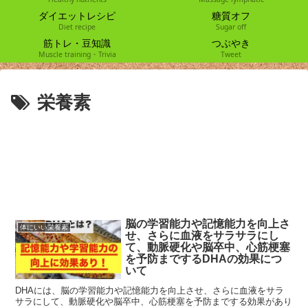
ダイエットレシピ
糖質オフ
Diet recipe
Sugar off
筋トレ・豆知識
つぶやき
Muscle training・Trivia
Tweet
栄養素
脳の学習能力や記憶能力を向上さ
体にいい栄養素
せ、さらに血液をサラサラにし
て、動脈硬化や脳卒中、心筋梗塞
を予防までするDHAの効果につ
いて
DHAには、脳の学習能力や記憶能力を向上させ、さらに血液をサラ
サラにして、動脈硬化や脳卒中、心筋梗塞を予防までする効果があり